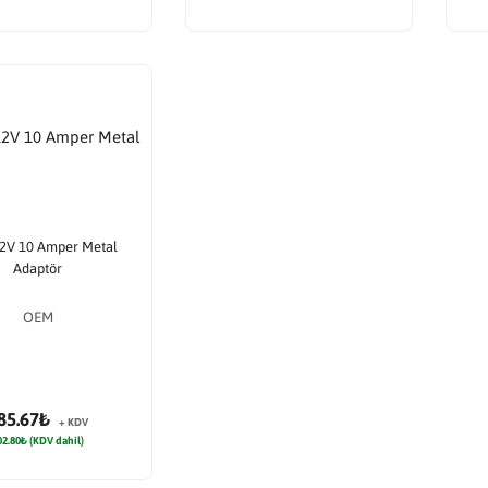
2V 10 Amper Metal
Adaptör
OEM
85.67₺
+ KDV
02.80₺ (KDV dahil)