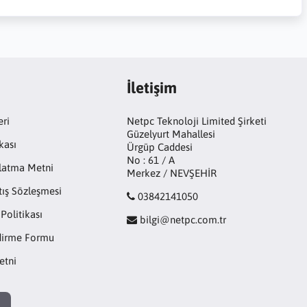
İletişim
eri
Netpc Teknoloji Limited Şirketi
Güzelyurt Mahallesi
kası
Ürgüp Caddesi
No : 61 / A
latma Metni
Merkez / NEVŞEHİR
tış Sözleşmesi
03842141050
 Politikası
bilgi@netpc.com.tr
ndirme Formu
etni