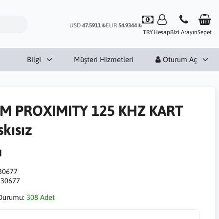
USD
47.5911 ₺
EUR
54.9344 ₺
TRY
Hesap
Bizi Arayın
Sepet
Bilgi
Müşteri Hizmetleri
Oturum Aç
M PROXIMITY 125 KHZ KART
skısız
M
30677
:
30677
Durumu:
308 Adet