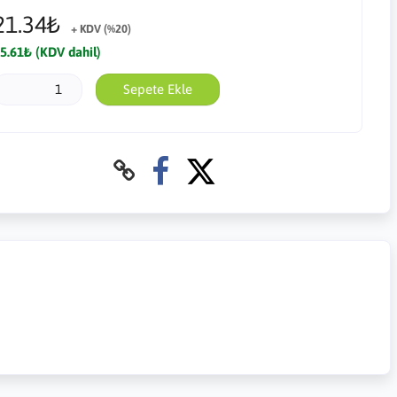
21.34₺
+ KDV (%20)
5.61₺ (KDV dahil)
Sepete Ekle