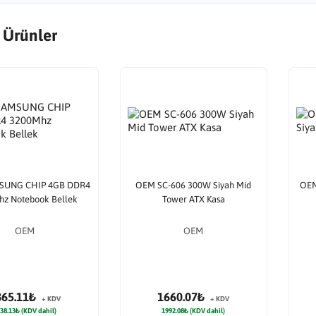
 Ürünler
SUNG CHIP 4GB DDR4
OEM SC-606 300W Siyah Mid
OEM
z Notebook Bellek
Tower ATX Kasa
OEM
OEM
865.11₺
1660.07₺
+ KDV
+ KDV
38.13₺ (KDV dahil)
1992.08₺ (KDV dahil)