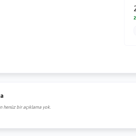
2
ma
in henüz bir açıklama yok.