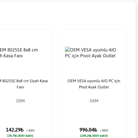
 8025SE 8x8 cm Siyah Kasa
OEM VESA uyumlu AIO PC için
Fanı
Pivot Ayak Outlet
OEM
OEM
142.29₺
996.04₺
+ KDV
+ KDV
170.75₺ (KDV dahil)
1195.25₺ (KDV dahil)