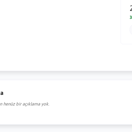
3
ma
in henüz bir açıklama yok.