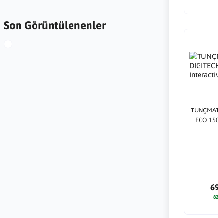
Son Görüntülenenler
TUNÇMATİ
ECO 1500
6
82