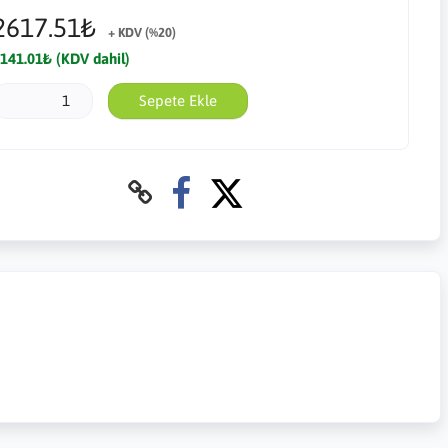
2617.51₺
+ KDV (%20)
141.01₺ (KDV dahil)
Sepete Ekle