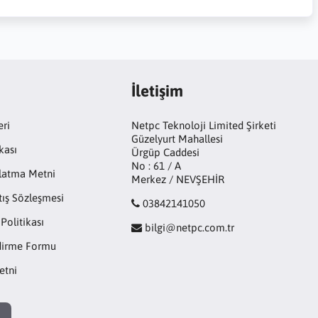
İletişim
eri
Netpc Teknoloji Limited Şirketi
Güzelyurt Mahallesi
kası
Ürgüp Caddesi
No : 61 / A
latma Metni
Merkez / NEVŞEHİR
tış Sözleşmesi
03842141050
 Politikası
bilgi@netpc.com.tr
ndirme Formu
etni