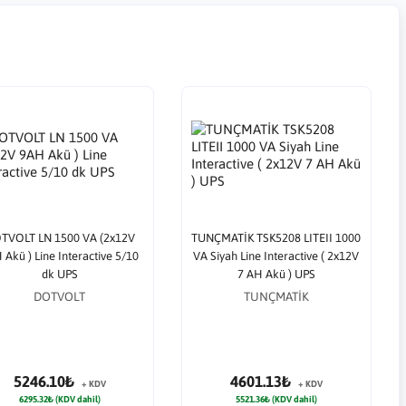
TVOLT LN 1500 VA (2x12V
TUNÇMATİK TSK5208 LITEII 1000
 Akü ) Line Interactive 5/10
VA Siyah Line Interactive ( 2x12V
dk UPS
7 AH Akü ) UPS
DOTVOLT
TUNÇMATİK
5246.10₺
4601.13₺
+ KDV
+ KDV
6295.32₺ (KDV dahil)
5521.36₺ (KDV dahil)