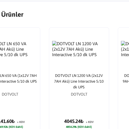
 Ürünler
LN 650 VA (1x12V 7AH
DOTVOLT LN 1200 VA (2x12V
DO
Interactive 5/10 dk UPS
7AH Akü) Line Interactive 5/10
9AH
dk UPS
DOTVOLT
DOTVOLT
141.60₺
4045.24₺
+ KDV
+ KDV
69.92₺ (KDV dahil)
4854.29₺ (KDV dahil)