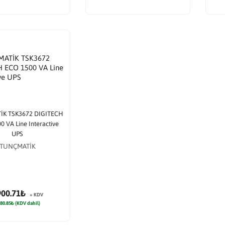
K TSK3672 DIGITECH
 VA Line Interactive
UPS
TUNÇMATİK
900.71₺
+ KDV
80.85₺ (KDV dahil)