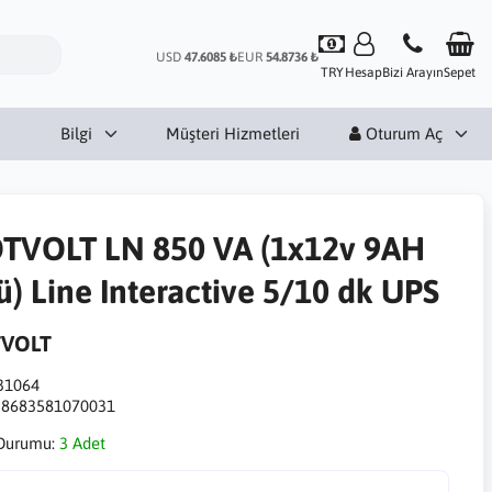
USD
47.6085 ₺
EUR
54.8736 ₺
TRY
Hesap
Bizi Arayın
Sepet
Bilgi
Müşteri Hizmetleri
Oturum Aç
TVOLT LN 850 VA (1x12v 9AH
ü) Line Interactive 5/10 dk UPS
VOLT
31064
:
8683581070031
Durumu:
3 Adet