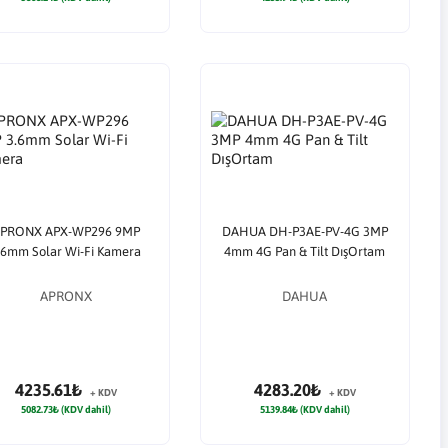
PRONX APX-WP296 9MP
DAHUA DH-P3AE-PV-4G 3MP
.6mm Solar Wi-Fi Kamera
4mm 4G Pan & Tilt DışOrtam
APRONX
DAHUA
4235.61₺
4283.20₺
+ KDV
+ KDV
5082.73₺ (KDV dahil)
5139.84₺ (KDV dahil)