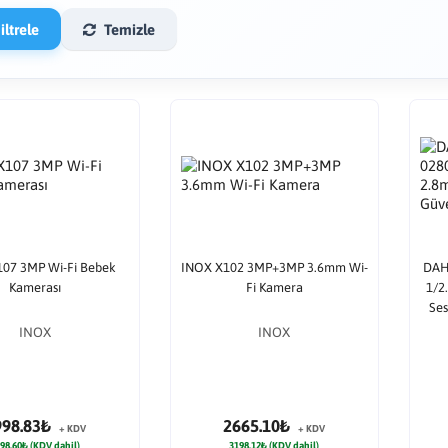
ltrele
Temizle
07 3MP Wi-Fi Bebek
INOX X102 3MP+3MP 3.6mm Wi-
DAH
Kamerası
Fi Kamera
1/2
Ses
INOX
INOX
998.83₺
2665.10₺
+ KDV
+ KDV
98.60₺ (KDV dahil)
3198.12₺ (KDV dahil)