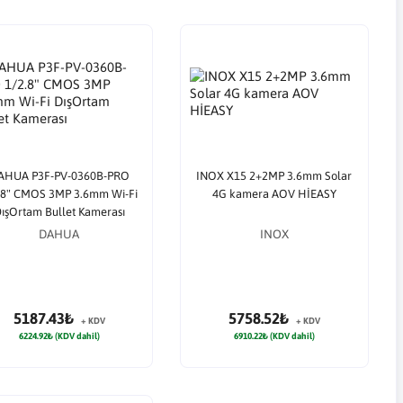
AHUA P3F-PV-0360B-PRO
INOX X15 2+2MP 3.6mm Solar
.8" CMOS 3MP 3.6mm Wi-Fi
4G kamera AOV HİEASY
ışOrtam Bullet Kamerası
DAHUA
INOX
5187.43₺
5758.52₺
+ KDV
+ KDV
6224.92₺ (KDV dahil)
6910.22₺ (KDV dahil)