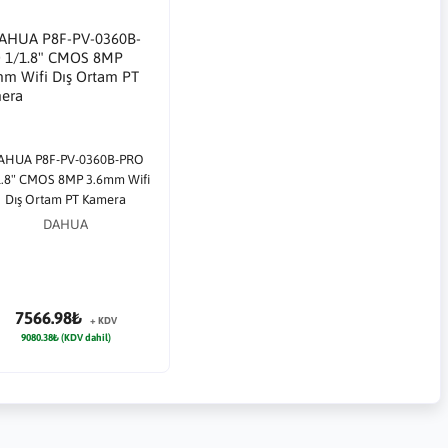
AHUA P8F-PV-0360B-PRO
1.8" CMOS 8MP 3.6mm Wifi
Dış Ortam PT Kamera
DAHUA
7566.98₺
+ KDV
9080.38₺ (KDV dahil)