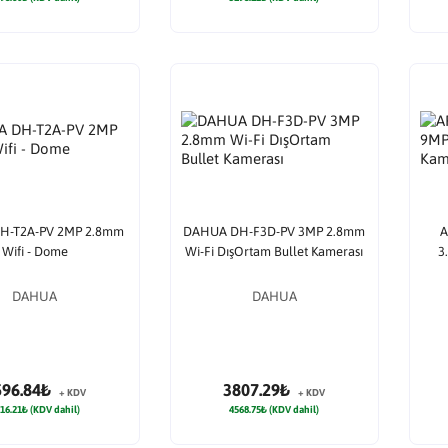
H-T2A-PV 2MP 2.8mm
DAHUA DH-F3D-PV 3MP 2.8mm
A
Wifi - Dome
Wi-Fi DışOrtam Bullet Kamerası
3
DAHUA
DAHUA
596.84₺
3807.29₺
+ KDV
+ KDV
16.21₺ (KDV dahil)
4568.75₺ (KDV dahil)