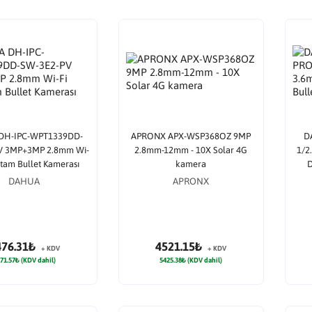
DH-IPC-WPT1339DD-
APRONX APX-WSP368OZ 9MP
D
V 3MP+3MP 2.8mm Wi-
2.8mm-12mm - 10X Solar 4G
1/2
rtam Bullet Kamerası
kamera
D
DAHUA
APRONX
476.31₺
4521.15₺
+ KDV
+ KDV
71.57₺ (KDV dahil)
5425.38₺ (KDV dahil)