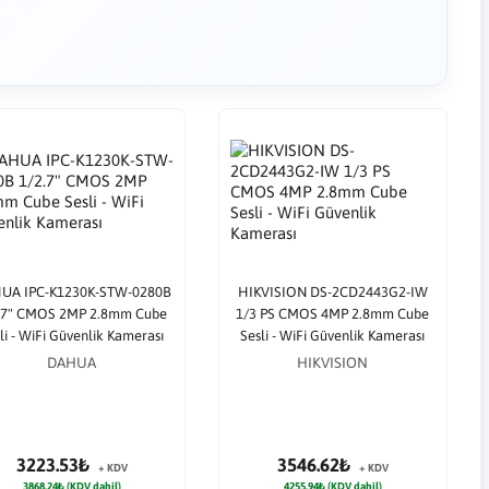
UA IPC-K1230K-STW-0280B
HIKVISION DS-2CD2443G2-IW
.7" CMOS 2MP 2.8mm Cube
1/3 PS CMOS 4MP 2.8mm Cube
li - WiFi Güvenlik Kamerası
Sesli - WiFi Güvenlik Kamerası
DAHUA
HIKVISION
3223.53₺
3546.62₺
+ KDV
+ KDV
3868.24₺ (KDV dahil)
4255.94₺ (KDV dahil)