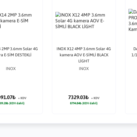
 2MP 3.6mm Solar 4G
INOX X12 4MP 3.6mm Solar 4G
D
a E-SİM DESTEKLİ
kamera AOV E-SİMLİ BLACK
1/
LİGHT
INOX
INOX
091.07₺
7329.03₺
+ KDV
+ KDV
09.28₺ (KDV dahil)
8794.84₺ (KDV dahil)