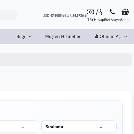
USD
47.6085 ₺
EUR
54.8736 ₺
TRY
Hesap
Bizi Arayın
Sepet
Bilgi
Müşteri Hizmetleri
Oturum Aç
Sıralama