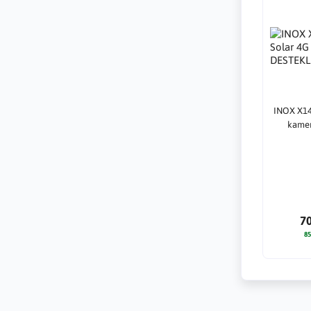
INOX X14
kamer
7
85