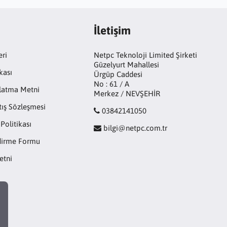
İletişim
eri
Netpc Teknoloji Limited Şirketi
Güzelyurt Mahallesi
kası
Ürgüp Caddesi
No : 61 / A
latma Metni
Merkez / NEVŞEHİR
tış Sözleşmesi
03842141050
 Politikası
bilgi@netpc.com.tr
ndirme Formu
etni