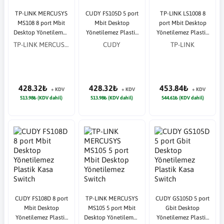
TP-LINK MERCUSYS
CUDY FS105D 5 port
TP-LINK LS1008 8
MS108 8 port Mbit
Mbit Desktop
port Mbit Desktop
Desktop Yönetilemez
Yönetilemez Plastik
Yönetilemez Plastik
Switch
Kasa Switch
Kasa Switch
TP-LINK MERCUSYS
CUDY
TP-LINK
428.32₺
428.32₺
453.84₺
+ KDV
+ KDV
+ KDV
513.98₺ (KDV dahil)
513.98₺ (KDV dahil)
544.61₺ (KDV dahil)
CUDY FS108D 8 port
TP-LINK MERCUSYS
CUDY GS105D 5 port
Mbit Desktop
MS105 5 port Mbit
Gbit Desktop
Yönetilemez Plastik
Desktop Yönetilemez
Yönetilemez Plastik