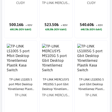
Kasa Switch
Switch
Kasa Switch
CUDY
TP-LINK MERCUSYS
CUDY
500.16₺
523.50₺
540.60₺
+ KDV
+ KDV
+ KDV
600.19₺ (KDV dahil)
628.20₺ (KDV dahil)
648.72₺ (KDV dahil)
TP-LINK LS1005 5
TP-LINK MERCUSYS
TP-LINK LS1005G 5
port Mbit Desktop
MS105G 5 port Gbit
port Gbit Desktop
Yönetilemez Plastik
Desktop Yönetilemez
Yönetilemez Plastik
Kasa Switch
Switch
Kasa Switch
TP-LINK
TP-LINK MERCUSYS
TP-LINK