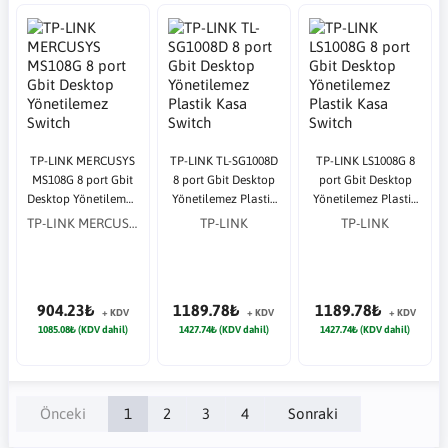
TP-LINK MERCUSYS
TP-LINK TL-SG1008D
TP-LINK LS1008G 8
MS108G 8 port Gbit
8 port Gbit Desktop
port Gbit Desktop
Desktop Yönetilemez
Yönetilemez Plastik
Yönetilemez Plastik
Switch
Kasa Switch
Kasa Switch
TP-LINK MERCUSYS
TP-LINK
TP-LINK
904.23₺
1189.78₺
1189.78₺
+ KDV
+ KDV
+ KDV
1085.08₺ (KDV dahil)
1427.74₺ (KDV dahil)
1427.74₺ (KDV dahil)
Önceki
1
2
3
4
Sonraki