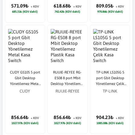
571.09₺
618.68₺
809.05₺
+ KDV
+ KDV
+ KDV
685.31₺ (KDV dahil)
742.42₺ (KDV dahil)
970.86₺ (KDV dahil)
CUDY GS105 5 port
RUIJIE-REYEE RG-
TP-LINK LS105G 5
Gbit Desktop
ES08 8 port Mbit
port Gbit Desktop
Yönetilemez Metal
Desktop Yönetilemez
Yönetilemez Çelik
Kasa Switch
Plastik Kasa Switch
Kasa Switch
CUDY
RUIJIE-REYEE
TP-LINK
856.64₺
856.64₺
904.23₺
+ KDV
+ KDV
+ KDV
1027.97₺ (KDV dahil)
1027.97₺ (KDV dahil)
1085.08₺ (KDV dahil)