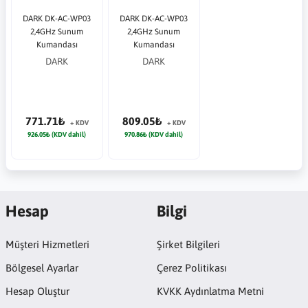
DARK DK-AC-WP03
DARK DK-AC-WP03
2,4GHz Sunum
2,4GHz Sunum
Kumandası
Kumandası
DARK
DARK
771.71₺
809.05₺
+ KDV
+ KDV
926.05₺ (KDV dahil)
970.86₺ (KDV dahil)
Hesap
Bilgi
Müşteri Hizmetleri
Şirket Bilgileri
Bölgesel Ayarlar
Çerez Politikası
Hesap Oluştur
KVKK Aydınlatma Metni