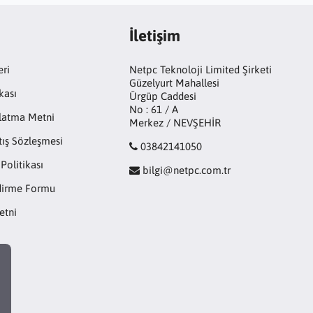
İletişim
eri
Netpc Teknoloji Limited Şirketi
Güzelyurt Mahallesi
kası
Ürgüp Caddesi
No : 61 / A
latma Metni
Merkez / NEVŞEHİR
tış Sözleşmesi
03842141050
 Politikası
bilgi@netpc.com.tr
ndirme Formu
etni