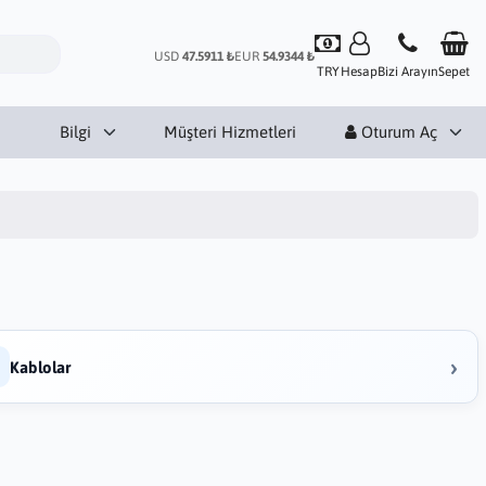
USD
47.5911 ₺
EUR
54.9344 ₺
TRY
Hesap
Bizi Arayın
Sepet
Bilgi
Müşteri Hizmetleri
Oturum Aç
›
Kablolar