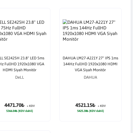
LL SE2425H 23.8" LED 5ms
DAHUA LM27-A221Y 27" IPS 1ms
Hz FullHD 1920x1080 VGA
144Hz FullHD 1920x1080 HDMI
HDMI Siyah Monitör
VGA Siyah Monitör
DeLL
DAHUA
4471.70₺
4521.15₺
+ KDV
+ KDV
5366.04₺ (KDV dahil)
5425.38₺ (KDV dahil)