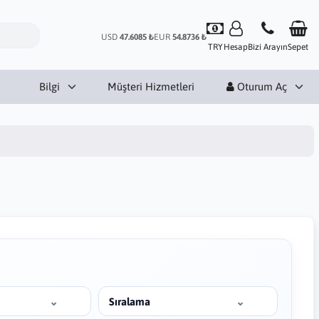
USD
47.6085 ₺
EUR
54.8736 ₺
TRY
Hesap
Bizi Arayın
Sepet
Bilgi
Müşteri Hizmetleri
Oturum Aç
Sıralama