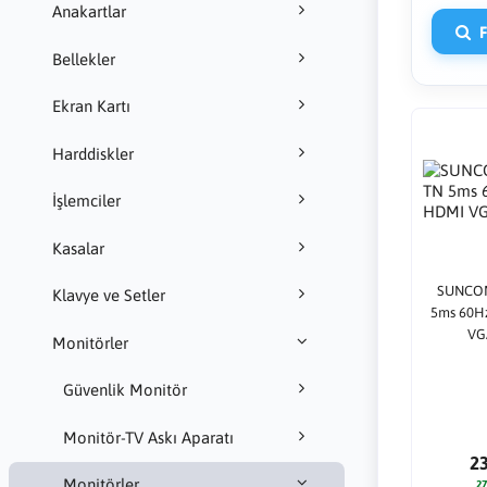
Anakartlar
Fi
Bellekler
Ekran Kartı
Harddiskler
İşlemciler
Kasalar
SUNCOM
Klavye ve Setler
5ms 60H
VG
Monitörler
Güvenlik Monitör
Monitör-TV Askı Aparatı
2
Monitörler
27