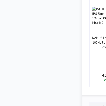
DAHUA LM
100Hz Fu
VG
4
54