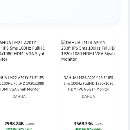
UA LM22-A201Y 21.5" IPS
DAHUA LM24-A201Y 23.8" IPS
 100Hz FullHD 1920x1080
5ms 100Hz FullHD 1920x1080
HDMI VGA Siyah Monitör
HDMI VGA Siyah Monitör
DAHUA
DAHUA
2998.24₺
3569.33₺
+ KDV
+ KDV
3597.89₺ (KDV dahil)
4283.20₺ (KDV dahil)