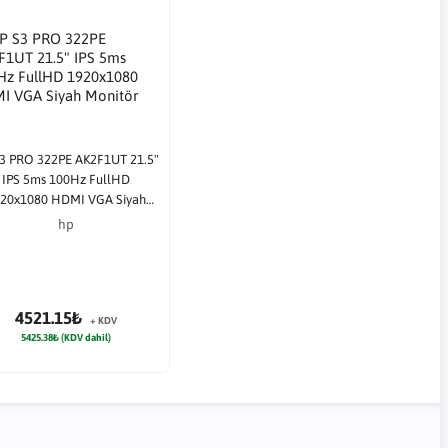
3 PRO 322PE AK2F1UT 21.5"
IPS 5ms 100Hz FullHD
20x1080 HDMI VGA Siyah
Monitör
hp
4521.15₺
+ KDV
5425.38₺ (KDV dahil)