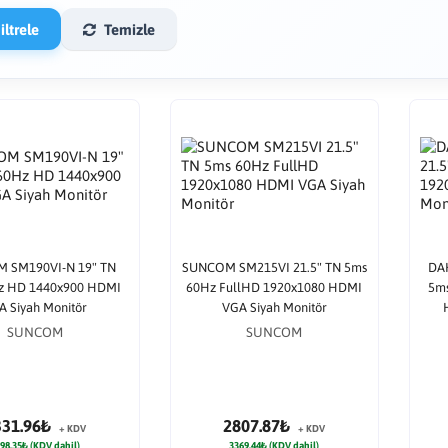
ltrele
Temizle
 SM190VI-N 19" TN
SUNCOM SM215VI 21.5" TN 5ms
DAH
z HD 1440x900 HDMI
60Hz FullHD 1920x1080 HDMI
5ms
A Siyah Monitör
VGA Siyah Monitör
SUNCOM
SUNCOM
331.96₺
2807.87₺
+ KDV
+ KDV
98.35₺ (KDV dahil)
3369.44₺ (KDV dahil)