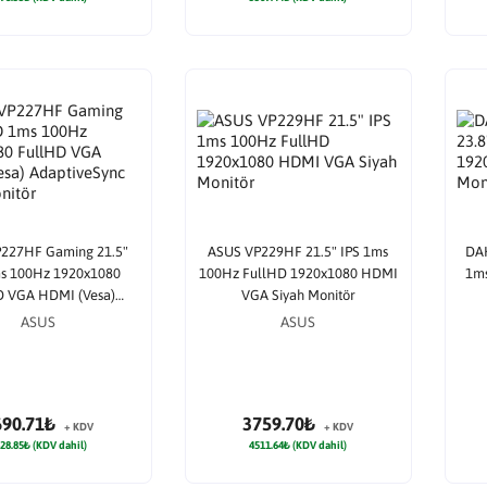
227HF Gaming 21.5"
ASUS VP229HF 21.5" IPS 1ms
DAH
s 100Hz 1920x1080
100Hz FullHD 1920x1080 HDMI
1ms
D VGA HDMI (Vesa)
VGA Siyah Monitör
eSync Siyah Monitör
ASUS
ASUS
690.71₺
3759.70₺
+ KDV
+ KDV
28.85₺ (KDV dahil)
4511.64₺ (KDV dahil)