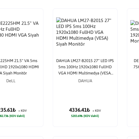
2225HM 21.5" VA 5ms
DAHUA LM27-B201S 27" LED IPS
DE
llHD 1920x1080 HDMI
5ms 100Hz 1920x1080 FullHD
75
A Siyah Monitör
VGA HDMI Multimedya (VESA)
Siyah Monitör
DeLL
DAHUA
235.61₺
4336.41₺
+ KDV
+ KDV
82.73₺ (KDV dahil)
5203.69₺ (KDV dahil)