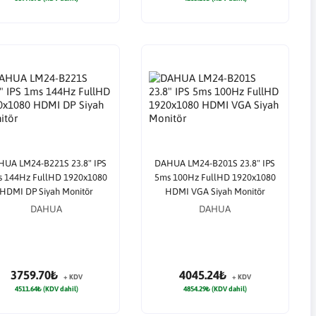
UA LM24-B221S 23.8" IPS
DAHUA LM24-B201S 23.8" IPS
 144Hz FullHD 1920x1080
5ms 100Hz FullHD 1920x1080
HDMI DP Siyah Monitör
HDMI VGA Siyah Monitör
DAHUA
DAHUA
3759.70₺
4045.24₺
+ KDV
+ KDV
4511.64₺ (KDV dahil)
4854.29₺ (KDV dahil)