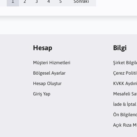
1
2
3
4
5
Sonraki
Hesap
Bilgi
Müşteri Hizmetleri
Şirket Bilgil
Bölgesel Ayarlar
Çerez Politi
Hesap Oluştur
KVKK Aydın
Giriş Yap
Mesafeli Sa
İade & İptal
Ön Bilgile
Açık Rıza M