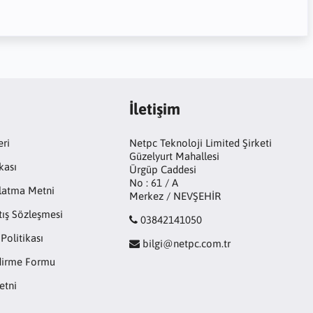
İletişim
eri
Netpc Teknoloji Limited Şirketi
Güzelyurt Mahallesi
kası
Ürgüp Caddesi
No : 61 / A
latma Metni
Merkez / NEVŞEHİR
tış Sözleşmesi
03842141050
 Politikası
bilgi@netpc.com.tr
ndirme Formu
etni