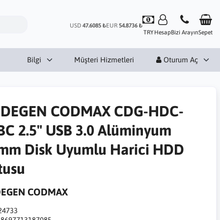
USD
47.6085 ₺
EUR
54.8736 ₺
TRY
Hesap
Bizi Arayın
Sepet
Bilgi
Müşteri Hizmetleri
Oturum Aç
DEGEN CODMAX CDG-HDC-
BC 2.5" USB 3.0 Alüminyum
mm Disk Uyumlu Harici HDD
tusu
EGEN CODMAX
24733
:
8697713187085