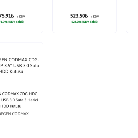
75.91₺
523.50₺
+ KDV
+ KDV
71.09₺ (KDV dahil)
628.20₺ (KDV dahil)
 CODMAX CDG-HDC-
 USB 3.0 Sata 3 Harici
HDD Kutusu
DEGEN CODMAX