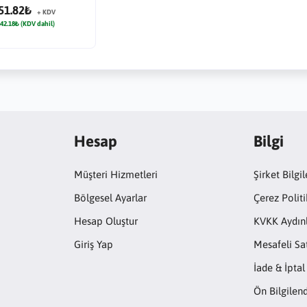
51.82₺
+ KDV
42.18₺ (KDV dahil)
Hesap
Bilgi
Müşteri Hizmetleri
Şirket Bilgil
Bölgesel Ayarlar
Çerez Politi
Hesap Oluştur
KVKK Aydın
Giriş Yap
Mesafeli Sa
İade & İptal
Ön Bilgile