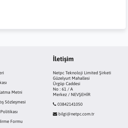
İletişim
eri
Netpc Teknoloji Limited Şirketi
Güzelyurt Mahallesi
kası
Ürgüp Caddesi
No : 61 / A
latma Metni
Merkez / NEVŞEHİR
tış Sözleşmesi
03842141050
 Politikası
bilgi@netpc.com.tr
ndirme Formu