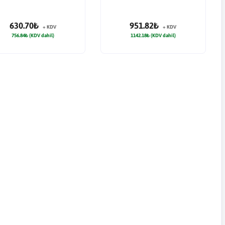
630.70₺
951.82₺
+ KDV
+ KDV
756.84₺ (KDV dahil)
1142.18₺ (KDV dahil)