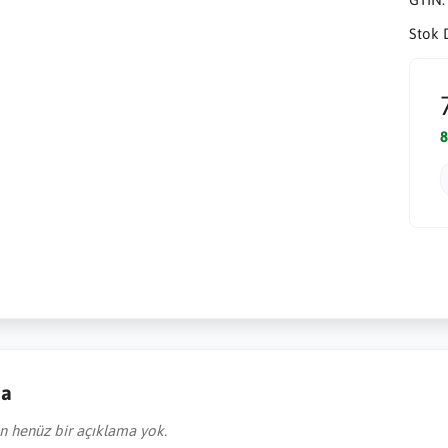
Stok 
8
ma
in henüz bir açıklama yok.