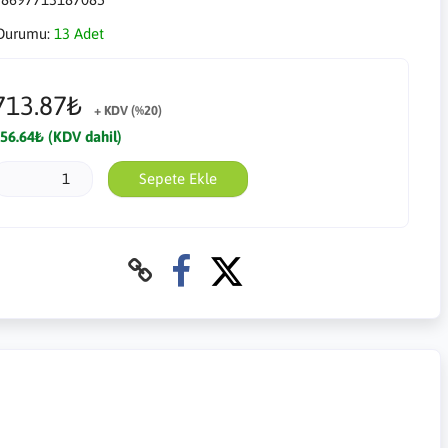
Durumu:
13 Adet
713.87₺
+ KDV (%20)
56.64₺ (KDV dahil)
Sepete Ekle