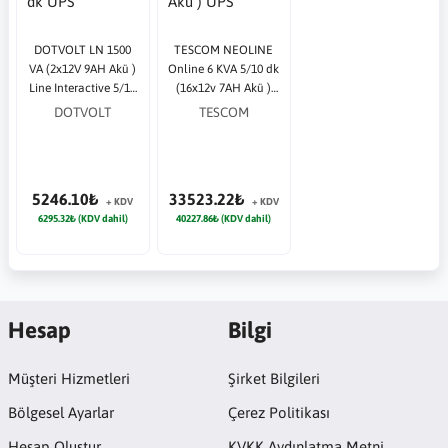
DOTVOLT LN 1500
TESCOM NEOLINE
VA (2x12V 9AH Akü )
Online 6 KVA 5/10 dk
Line Interactive 5/10
(16x12v 7AH Akü )
dk UPS
UPS
DOTVOLT
TESCOM
5246.10₺
33523.22₺
+ KDV
+ KDV
6295.32₺ (KDV dahil)
40227.86₺ (KDV dahil)
Hesap
Bilgi
Müşteri Hizmetleri
Şirket Bilgileri
Bölgesel Ayarlar
Çerez Politikası
Hesap Oluştur
KVKK Aydınlatma Metni