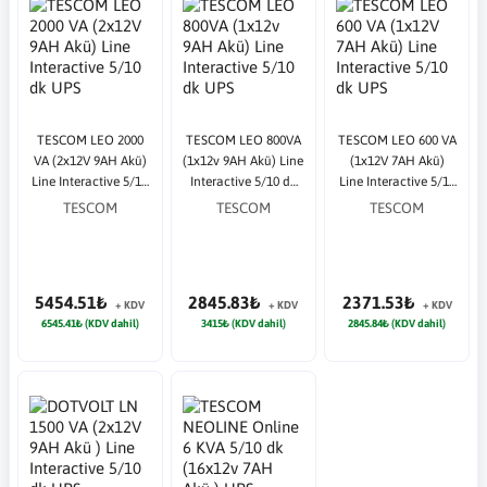
TESCOM LEO 2000
TESCOM LEO 800VA
TESCOM LEO 600 VA
VA (2x12V 9AH Akü)
(1x12v 9AH Akü) Line
(1x12V 7AH Akü)
Line Interactive 5/10
Interactive 5/10 dk
Line Interactive 5/10
dk UPS
UPS
dk UPS
TESCOM
TESCOM
TESCOM
5454.51₺
2845.83₺
2371.53₺
+ KDV
+ KDV
+ KDV
6545.41₺ (KDV dahil)
3415₺ (KDV dahil)
2845.84₺ (KDV dahil)