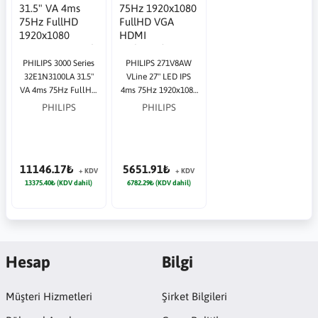
PHILIPS 3000 Series
PHILIPS 271V8AW
32E1N3100LA 31.5"
VLine 27" LED IPS
VA 4ms 75Hz FullHD
4ms 75Hz 1920x1080
1920x1080 HDMI
FullHD VGA HDMI
PHILIPS
PHILIPS
VGA Siyah Monitör
Multimedya (VESA)
Beyaz Monitör
11146.17₺
5651.91₺
+ KDV
+ KDV
13375.40₺ (KDV dahil)
6782.29₺ (KDV dahil)
Hesap
Bilgi
Müşteri Hizmetleri
Şirket Bilgileri