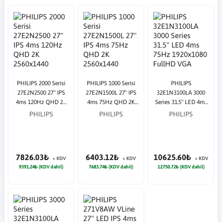
PHILIPS 2000 Serisi
PHILIPS 1000 Serisi
PHILIPS
27E2N2500 27" IPS
27E2N1500L 27" IPS
32E1N3100LA 3000
4ms 120Hz QHD 2K
4ms 75Hz QHD 2K
Series 31.5" LED 4ms
2560x1440 HDMI DP
2560x1440 HDMI DP
75Hz 1920x1080
PHILIPS
PHILIPS
PHILIPS
Siyah Monitör
Siyah Monitör
FullHD VGA HDMI
Multimedya (VESA)
Siyah Monitör
7826.03₺
6403.12₺
10625.60₺
+ KDV
+ KDV
+ KDV
9391.24₺ (KDV dahil)
7683.74₺ (KDV dahil)
12750.72₺ (KDV dahil)