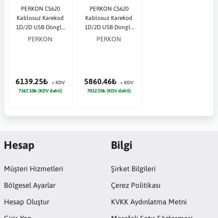
PERKON CS620
PERKON CS620
Kablosuz Karekod
Kablosuz Karekod
1D/2D USB Dongle
1D/2D USB Dongle
Barkod Okuyucu
Barkod Okuyucu +
PERKON
PERKON
Bluetooth
6139.25₺
5860.46₺
+ KDV
+ KDV
7367.10₺ (KDV dahil)
7032.55₺ (KDV dahil)
Hesap
Bilgi
Müşteri Hizmetleri
Şirket Bilgileri
Bölgesel Ayarlar
Çerez Politikası
Hesap Oluştur
KVKK Aydınlatma Metni