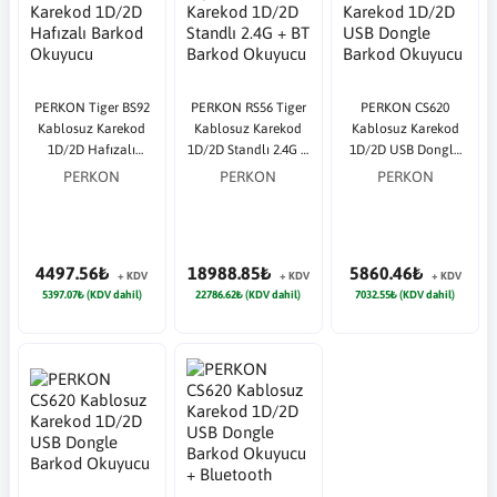
PERKON Tiger BS92
PERKON RS56 Tiger
PERKON CS620
Kablosuz Karekod
Kablosuz Karekod
Kablosuz Karekod
1D/2D Hafızalı
1D/2D Standlı 2.4G +
1D/2D USB Dongle
Barkod Okuyucu
BT Barkod Okuyucu
Barkod Okuyucu
PERKON
PERKON
PERKON
4497.56₺
18988.85₺
5860.46₺
+ KDV
+ KDV
+ KDV
5397.07₺ (KDV dahil)
22786.62₺ (KDV dahil)
7032.55₺ (KDV dahil)