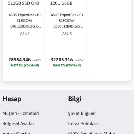
ASUS ExpertBook B1
ASUS ExpertBook B1
B1503CVA-
B1503CVA-
I58G512B3D-16G i5-
C58G512B4D-16G
1334U 16GB 512GB
Core 5-120U 16GB
ASUS
ASUS
SSD O/B Intel UHD
512GB SSD O/B Intel
15.6" DOS Notebook
UHD 15.6" DOS Siyah
Notebook
28564.34₺
32205.31₺
+ KDV
+ KDV
34277.21₺ (KDV dahil)
38646.37₺ (KDV dahil)
Hesap
Bilgi
Müşteri Hizmetleri
Şirket Bilgileri
Bölgesel Ayarlar
Çerez Politikası
Hesap Oluştur
KVKK Aydınlatma Metni