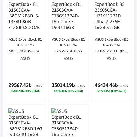
ASUS ExpertBook B1
ASUS ExpertBook B1
ASUS ExpertBook B5
B1503CVA-
B1503CVA-
B5605CCA-
I58G512B3D i5-1334U
C78G512B4D-16G
U716512B1D Ultra 7-
8GB 512GB SSD O/B
Core 7-150U 16GB
255H 16GB 512GB
ASUS
ASUS
ASUS
Intel UHD 15.6" DOS
512GB SSD O/B Intel
SSD O/B Intel UHD
Notebook
UHD 15.6" DOS Siyah
16" DOS Notebook
Notebook
29567.42₺
35014.19₺
46434.46₺
+ KDV
+ KDV
+ KDV
35480.90₺ (KDV dahil)
42017.03₺ (KDV dahil)
55721.35₺ (KDV dahil)