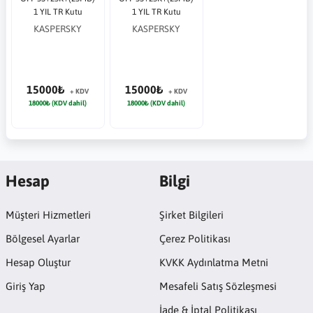
1 YIL TR Kutu
1 YIL TR Kutu
KASPERSKY
KASPERSKY
15000₺
15000₺
+ KDV
+ KDV
18000₺ (KDV dahil)
18000₺ (KDV dahil)
Hesap
Bilgi
Müşteri Hizmetleri
Şirket Bilgileri
Bölgesel Ayarlar
Çerez Politikası
Hesap Oluştur
KVKK Aydınlatma Metni
Giriş Yap
Mesafeli Satış Sözleşmesi
İade & İptal Politikası