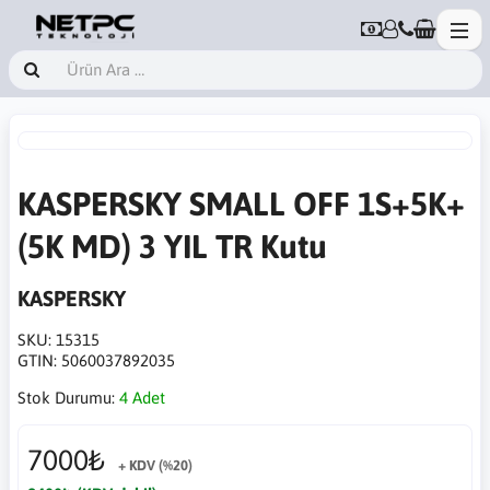
KASPERSKY SMALL OFF 1S+5K+
(5K MD) 3 YIL TR Kutu
KASPERSKY
SKU:
15315
GTIN:
5060037892035
Stok Durumu:
4 Adet
7000₺
+ KDV (%20)